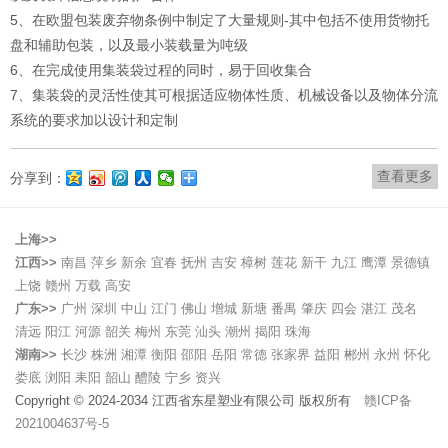
5、在欧盟包装废弃物条例中制定了大量规则-其中包括不使用货物托
盘和辅助包装，以及最小装载量为吨级
6、在完成使用集装袋过程的同时，易于回收集合
7、集装袋的灵活性使其可根据适应物体性质、机械设备以及物体分流
系统的要求加以设计和定制
查看更多
分享到：
上海>>
江西>>
南昌
萍乡
新余
宜春
抚州
吉安
樟树
莲花
新干
九江
鹰潭
景德镇
上饶
赣州
万载
高安
广东>>
广州
深圳
中山
江门
佛山
增城
新塘
番禺
肇庆
四会
湛江
茂名
清远
阳江
河源
韶关
梅州
东莞
汕头
潮州
揭阳
珠海
湖南>>
长沙
株洲
湘潭
衡阳
邵阳
岳阳
常德
张家界
益阳
郴州
永州
怀化
娄底
浏阳
耒阳
韶山
醴陵
宁乡
资兴
Copyright © 2024-2034 江西省东星塑业有限公司 版权所有
赣ICP备
2021004637号-5